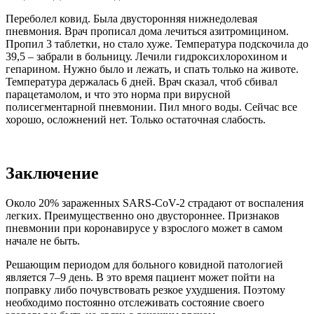
Переболел ковид. Была двусторонняя нижнедолевая
пневмония. Врач прописал дома лечиться азитромицином.
Пропил 3 таблетки, но стало хуже. Температура подскочила до
39,5 – забрали в больницу. Лечили гидроксихлорохином и
гепарином. Нужно было и лежать, и спать только на животе.
Температура держалась 6 дней. Врач сказал, чтоб сбивал
парацетамолом, и что это норма при вирусной
полисегментарной пневмонии. Пил много воды. Сейчас все
хорошо, осложнений нет. Только остаточная слабость.
Заключение
Около 20% зараженных SARS-CoV-2 страдают от воспаления
легких. Преимущественно оно двустороннее. Признаков
пневмонии при коронавирусе у взрослого может в самом
начале не быть.
Решающим периодом для больного ковидной патологией
является 7–9 день. В это время пациент может пойти на
поправку либо почувствовать резкое ухудшения. Поэтому
необходимо постоянно отслеживать состояние своего