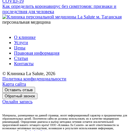
COVID-19
Как определить коронавирус без симптомов: признаки и
последствия для человека
персональная медицина
О клинике
Услуги
Цены
Правовая информация
Статьи
Контакты
© Клиника La Salute, 2026
Политика конфиденциальности
Карта сайта
Оставить отзыв
Обратный звонок
Онлайн запись
Материалы, размещенные на данной странице, носят информационный характер и предназначены для
образовательных целей. Посетители сайта не должны использовать их в качестве медицинских
рекомендаций. Определение диагноза и выбор методики лечения остается исключительной
прерогативой вашего лечащего врача! ООО «Клиника Ла Салюте» не несёт ответственности за
возможные негативные последствия, возникшие в результате использования информации,