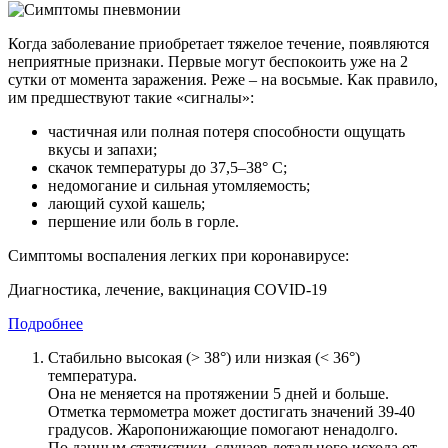
Когда заболевание приобретает тяжелое течение, появляются
неприятные признаки. Первые могут беспокоить уже на 2
сутки от момента заражения. Реже – на восьмые.
Как правило,
им предшествуют такие «сигналы»:
частичная или полная потеря способности ощущать
вкусы и запахи;
скачок температуры до 37,5–38° С;
недомогание и сильная утомляемость;
лающий сухой кашель;
першение или боль в горле.
Симптомы воспаления легких при коронавирусе:
Диагностика, лечение, вакцинация COVID-19
Подробнее
Стабильно высокая (> 38°) или низкая (< 36°)
температура.
Она не меняется на протяжении 5 дней и больше.
Отметка термометра может достигать значений 39-40
градусов. Жаропонижающие помогают ненадолго.
По данным статистики, случаев летального исхода от