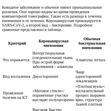
Ковидное заболевание и обычное имеют принципиальные
различия. Они хорошо видны во время проведения
компьютерной томографии. Также есть разница в течении
пневмонии и ее лечении. Коронавирусная провоцируется
SARS-CoV-2, а второй вид – бактериями. Подробное
сравнение представлено в таблице.
Обычная
Коронавирусная
Критерий
бактериальная
пневмония
пневмония
Интерстициальная
(соединительная) ткань.
Что поражается
Альвеолы легких
При острой форме
заболевания – альвеолы
Чаще
Вид воспаления
Двухстороннее
односторонней
локализации
«Плотная вуаль»:
«Матовое стекло»:
воспалительный
Проявление
пораженные участки
процесс выражен
болезни на КТ
выглядят полупрозрачно
ярко, структура
тканей плотная
Высокая. Быстро