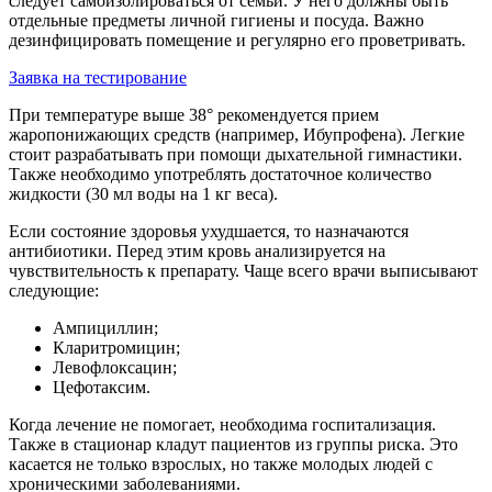
следует самоизолироваться от семьи. У него должны быть
отдельные предметы личной гигиены и посуда. Важно
дезинфицировать помещение и регулярно его проветривать.
Заявка на тестирование
При температуре выше 38° рекомендуется прием
жаропонижающих средств (например, Ибупрофена). Легкие
стоит разрабатывать при помощи дыхательной гимнастики.
Также необходимо употреблять достаточное количество
жидкости (30 мл воды на 1 кг веса).
Если состояние здоровья ухудшается, то назначаются
антибиотики. Перед этим кровь анализируется на
чувствительность к препарату.
Чаще всего врачи выписывают
следующие:
Ампициллин;
Кларитромицин;
Левофлоксацин;
Цефотаксим.
Когда лечение не помогает, необходима госпитализация.
Также в стационар кладут пациентов из группы риска. Это
касается не только взрослых, но также молодых людей с
хроническими заболеваниями.