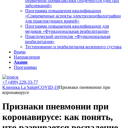
первичной профилактики сердечно-сосудистых
заболеваний»
Программа повышения квалификации
«Современные аспекты электроэнцефалографии
для практикующих врачей»
Программа повышения квалификации для
медиков «Функциональная реабилитация»
Практический интенсив «Функциональная
реабилитация»
Тестирование и реабилитация коленного сустава
Врачи
Направления
Акции
Программы
+7 (499) 229-33-77
Клиника La Salute
COVID-19
Признаки пневмонии при
коронавирусе
Признаки пневмонии при
коронавирусе: как понять,
что развивается воспаление