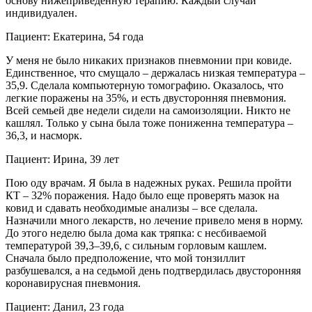
основу нижеприведенную терапию. Каждый случай
индивидуален.
Пациент:
Екатерина, 54 года
У меня не было никаких признаков пневмонии при ковиде.
Единственное, что смущало – держалась низкая температура –
35,9. Сделала компьютерную томографию. Оказалось, что
легкие поражены на 35%, и есть двусторонняя пневмония.
Всей семьей две недели сидели на самоизоляции. Никто не
кашлял. Только у сына была тоже пониженна температура –
36,3, и насморк.
Пациент:
Ирина, 39 лет
Пою оду врачам. Я была в надежных руках. Решила пройти
КТ – 32% поражения. Надо было еще проверять мазок на
ковид и сдавать необходимые анализы – все сделала.
Назначили много лекарств, но лечение привело меня в норму.
До этого неделю была дома как тряпка: с несбиваемой
температурой 39,3–39,6, с сильным горловым кашлем.
Сначала было предположение, что мой тонзиллит
разбушевался, а на седьмой день подтвердилась двусторонняя
коронавирусная пневмония.
Пациент:
Данил, 23 года