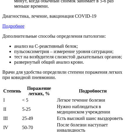
минут, когда обычный снимок занимает в 5-6 раз
меньше времени.
Диагностика, лечение, вакцинация COVID-19
Подробнее
Дополнительные способы определения патологии:
анализ на С-реактивный белок;
пульсоксиметрия – измерение уровня сатурации;
тест на возбудителя слизистой дыхательных органов;
развернутый общий анализ крови.
Врачи для удобства определили степени поражения легких
при ковидной пневмонии.
Поражение
Степень
Подробности
легких, %
I
< 5
Легкое течение болезни
Нужно наблюдаться в
II
5-25
медицинском учреждении
III
25-49
Есть высокий шанс выздороветь
После болезни наступает
IV
50-70
инвалидность