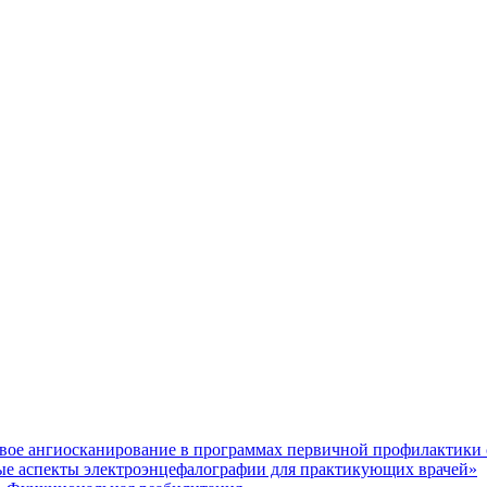
ое ангиосканирование в программах первичной профилактики 
 аспекты электроэнцефалографии для практикующих врачей»