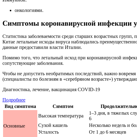
онкологиями.
Симптомы коронавирусной инфекции у
Статистика заболеваемости среди старших возрастных групп, п
Китае летальные исходы вируса наблюдались преимущественно у
данные предоставили власти Италии.
Помимо того, что летальный исход при коронавирусной инфек
сопутствующие заболевания.
Чтобы не допустить необратимых последствий, важно вовремя
(специалисты по болезням в «серебряном возрасте») утверждаю
Диагностика, лечение, вакцинация COVID-19
Подробнее
Вид симптома
Симптом
Продолжительн
1–3 дня, в тяжелых слу
Высокая температура
6
Сухой кашель
Несколько недель и б
Основные
Усталость
От 1 до 6 месяцев