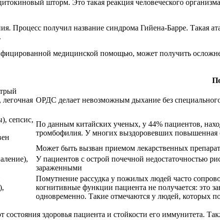
я цитокиновый шторм. Это такая реакция человеческого организ
ния. Процесс получил название синдрома Гийена-Барре. Такая ат
.
ифицированной медицинской помощью, может получить осложнен
П
стрый
 легочная
ОРДС делает невозможным дыхание без специального
, сепсис,
По данным китайских ученых, у 44% пациентов, наход
тромбофилия. У многих выздоровевших повышенная с
вен
Может быть вызван приемом лекарственных препара
аление),
У пациентов с острой почечной недостаточностью рис
зараженными
й
Помутнение рассудка у пожилых людей часто сопров
),
когнитивные функции пациента не получается: это за
одновременно. Такие отмечаются у людей, которых 
т состояния здоровья пациента и стойкости его иммунитета. Та