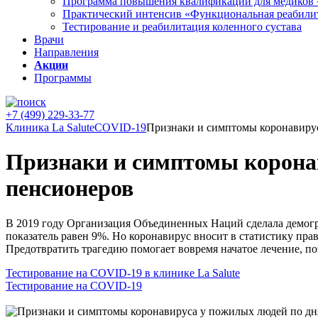
Программа повышения квалификации для медиков 
Практический интенсив «Функциональная реабили
Тестирование и реабилитация коленного сустава
Врачи
Направления
Акции
Программы
+7 (499) 229-33-77
Клиника La Salute
COVID-19
Признаки и симптомы коронавируса
Признаки и симптомы коронав
пенсионеров
В 2019 году Организация Объединенных Наций сделала демогра
показатель равен 9%. Но коронавирус вносит в статистику пра
Предотвратить трагедию помогает вовремя начатое лечение, по
Тестирование на COVID-19 в клинике La Salute
Тестирование на COVID-19