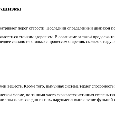
ганизма
тривает порог старости. Последний определенный диапазон пож
охвастаться стойким здоровьем. В организме за такой продолжи
еднее связано не столько с процессом старения, сколько с наруш
бмен веществ. Кроме того, иммунная система теряет способност
егкой форме, но за ними часто скрывается истинная степень тя
сли отказывается один из них, нарушается выполнение функций 