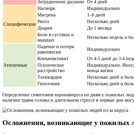
Затрудненное дыхание
От 4 дней
Насморк
Индивидуально
Мигрень
1–6 дней
Рвота
Несколько дней
Специфические
Диарея
До 1 месяца
Боли в суставах и
Несколько недель и б
мышцах
Падение и потеря
Индивидуально
равновесия
Конъюнктивит
От 4-5 дней до 3-4 нед
Атипичные
Психическое
Индивидуально. Иногд
расстройство
конца жизни
Тахикардия
Несколько дней и бол
Гипотония
Несколько дней и бол
Определение симптомов коронавируса по дням у пожилых люде
наличии травм головы и длительном стрессе в первые дни могу
Осложнения, возникающие у пожилых л