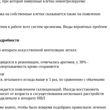
ма, при которой иммунные клетки неконтролируемо
ака на собственные клетки сказывается также на появлении
ия в работе всех систем организма. Виды вероятных проблем
одробности
 аппарата искусственной вентиляции легких
ящихся в реанимации, отмечалась аритмия, у 38% -
вертываемость крови сохраняется
тов
к летального исхода выше в 5 раз, по сравнению с обычными
ождается появлением галлюцинаций. Иногда восстановить
висит от возраста и сосуществования нескольких расстройств
подключали к аппарату ИВЛ
кже важно, чтобы было вовремя подобрано правильное лечение