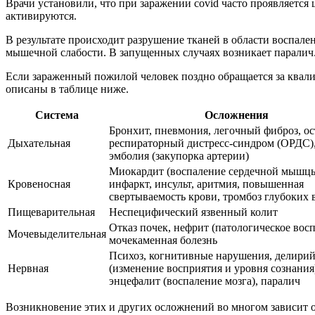
Врачи установили, что при заражении covid часто проявляетс
активируются.
В результате происходит разрушение тканей в области воспале
мышечной слабости. В запущенных случаях возникает паралич
Если зараженный пожилой человек поздно обращается за квал
описаны в таблице ниже.
Система
Осложнения
Бронхит, пневмония, легочный фиброз, о
Дыхательная
респираторный дистресс-синдром (ОРДС),
эмболия (закупорка артерии)
Миокардит (воспаление сердечной мышцы)
Кровеносная
инфаркт, инсульт, аритмия, повышенная
свертываемость крови, тромбоз глубоких 
Пищеварительная
Неспецифический язвенный колит
Отказ почек, нефрит (патологическое восп
Мочевыделительная
мочекаменная болезнь
Психоз, когнитивные нарушения, делири
Нервная
(изменение восприятия и уровня сознания
энцефалит (воспаление мозга), паралич
Возникновение этих и других осложнений во многом зависит о