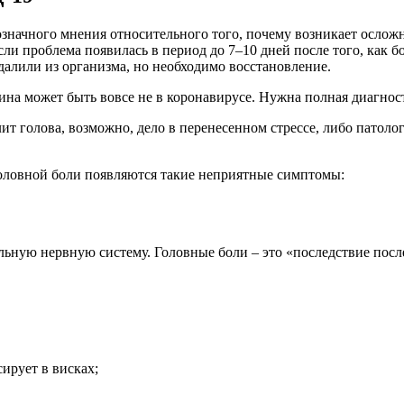
означного мнения относительного того, почему возникает ослож
и проблема появилась в период до 7–10 дней после того, как б
далили из организма, но необходимо восстановление.
ина может быть вовсе не в коронавирусе. Нужна полная диагност
ит голова, возможно, дело в перенесенном стрессе, либо патоло
оловной боли появляются такие неприятные симптомы:
ральную нервную систему. Головные боли – это «последствие пос
сирует в висках;