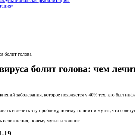
«Функциональная реабилитация»
тация»
са болит голова
авируса болит голова: чем леч
жнений заболевания, которое появляется у 40% тех, кто был и
овать и лечить эту проблему, почему тошнит и мутит, что совет
-19