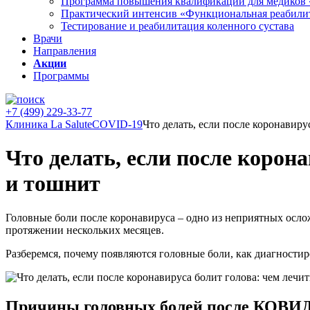
Программа повышения квалификации для медиков 
Практический интенсив «Функциональная реабили
Тестирование и реабилитация коленного сустава
Врачи
Направления
Акции
Программы
+7 (499) 229-33-77
Клиника La Salute
COVID-19
Что делать, если после коронавиру
Что делать, если после корон
и тошнит
Головные боли после коронавируса – одно из неприятных осло
протяжении нескольких месяцев.
Разберемся, почему появляются головные боли, как диагностир
Причины головных болей после КОВИД