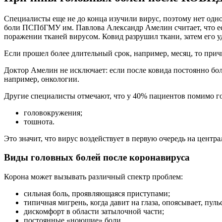
Специалисты еще не до конца изучили вирус, поэтому нет одн
боли ПСПбГМУ им. Павлова Александр Амелин считает, что есл
поражении тканей вирусом. Ковид разрушил ткани, затем его у
Если прошел более длительный срок, например, месяц, то прич
Доктор Амелин не исключает: если после ковида постоянно бол
например, онкологии.
Другие специалисты отмечают, что у 40% пациентов помимо г
головокружения;
тошнота.
Это значит, что вирус воздействует в первую очередь на цент
Виды головных болей после коронавируса
Корона может вызывать различный спектр проблем:
сильная боль, проявляющаяся приступами;
типичная мигрень, когда давит на глаза, опоясывает, пуль
дискомфорт в области затылочной части;
постоянные «ноющие» боли.