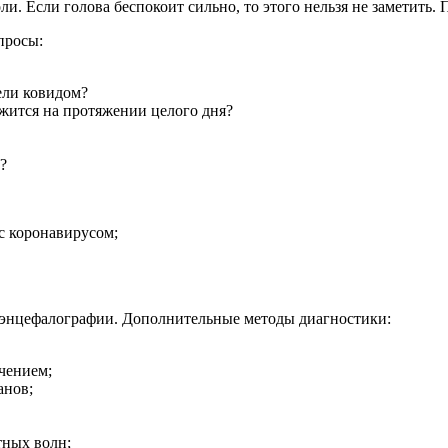
 Если голова беспокоит сильно, то этого нельзя не заметить. П
просы:
ели ковидом?
жится на протяжении целого дня?
?
 с коронавирусом;
оэнцефалографии.
Дополнительные методы диагностики:
чением;
анов;
тных волн;