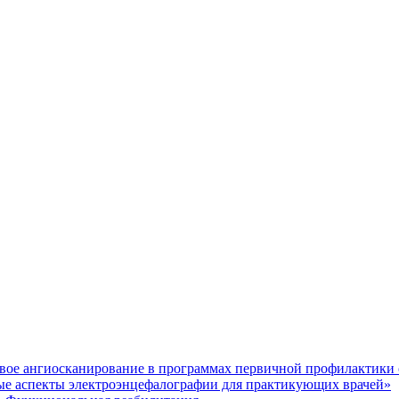
ое ангиосканирование в программах первичной профилактики 
 аспекты электроэнцефалографии для практикующих врачей»