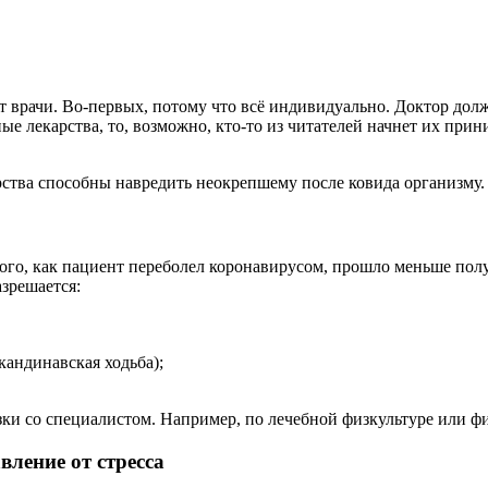
т врачи. Во-первых, потому что всё индивидуально. Доктор дол
тные лекарства, то, возможно, кто-то из читателей начнет их пр
ства способны навредить неокрепшему после ковида организму.
о, как пациент переболел коронавирусом, прошло меньше полуго
азрешается:
андинавская ходьба);
зки со специалистом. Например, по лечебной физкультуре или фи
вление от стресса