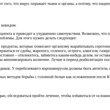
 того, что вирус поражает ткани и органы, а потому, что пацие
 ковидом.
пациента и приводит к ухудшению самочувствия. Возможно, что п
роблемы. Для этого нужно делать следующее:
 продукты, которые помогают организму вырабатывать серотонин
ржаться от сдобы, жареного, соленого, острого, алкоголя, гази
остояние – отвлекитесь, займитесь каким-нибудь делом, не оста
ы минимизировать волнение. Лучше в период реабилитации после
едиков. У переболевшего коронавирусом должны быть антитела, ка
ивных методов борьбы с головной болью как осложнением после
ю, обследоваться пройти лечение, чтобы избавиться от осложне