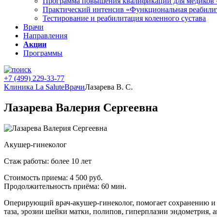
Программа повышения квалификации для медиков 
Практический интенсив «Функциональная реабили
Тестирование и реабилитация коленного сустава
Врачи
Направления
Акции
Программы
+7 (499) 229-33-77
Клиника La Salute
Врачи
Лазарева В. С.
Лазарева Валерия Сергеевна
Акушер-гинеколог
Стаж работы: более 10 лет
Стоимость приема:
4 500 руб.
Продолжительность приёма:
60 мин.
Оперирующий врач-акушер-гинеколог, помогает сохранению и 
таза, эрозии шейки матки, полипов, гиперплазии эндометрия,