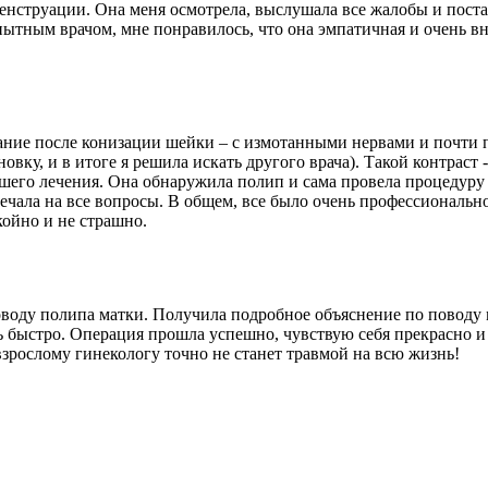
енструации. Она меня осмотрела, выслушала все жалобы и поста
ытным врачом, мне понравилось, что она эмпатичная и очень вни
ование после конизации шейки – с измотанными нервами и почт
новку, и в итоге я решила искать другого врача). Такой контраст
йшего лечения. Она обнаружила полип и сама провела процедуру 
твечала на все вопросы. В общем, все было очень профессиональ
койно и не страшно.
воду полипа матки. Получила подробное объяснение по поводу м
нь быстро. Операция прошла успешно, чувствую себя прекрасно 
взрослому гинекологу точно не станет травмой на всю жизнь!