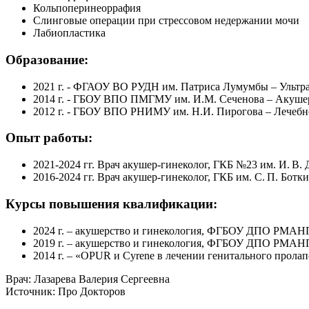
Кольпоперинеоррафия
Слинговые операции при стрессовом недержании мочи
Лабиопластика
Образование:
2021 г. - ФГАОУ ВО РУДН им. Патриса Лумумбы – Ультра
2014 г. - ГБОУ ВПО ПМГМУ им. И.М. Сеченова – Акушер
2012 г. - ГБОУ ВПО РНИМУ им. Н.И. Пирогова – Лечебн
Опыт работы:
2021-2024 гг. Врач акушер-гинеколог, ГКБ №23 им. И. В. 
2016-2024 гг. Врач акушер-гинеколог, ГКБ им. С. П. Ботк
Курсы повышения квалификации:
2024 г. – акушерство и гинекология, ФГБОУ ДПО РМАН
2019 г. – акушерство и гинекология, ФГБОУ ДПО РМАН
2014 г. – «OPUR и Cyrene в лечении генитального прола
Врач: Лазарева Валерия Сергеевна
Источник: Про Докторов