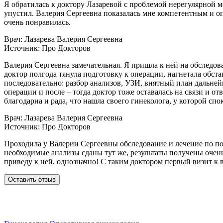
Я обратилась к доктору Лазаревой с проблемой нерегулярной м
упустил. Валерия Сергеевна показалась мне компетентным и оп
очень понравилась.
Врач: Лазарева Валерия Сергеевна
Источник: Про Докторов
Валерия Сергеевна замечательная. Я пришла к ней на обслед
доктор полгода тянула подготовку к операции, нагнетала обста
последовательно: разбор анализов​, УЗИ​, внятный план дальне
операции и после – тогда доктор тоже оставалась на связи и о
благодарна и рада, что нашла своего гинеколога, у которой спо
Врач: Лазарева Валерия Сергеевна
Источник: Про Докторов
Проходила у Валерии Сергеевны обследование и лечение по по
необходимые анализы​ сданы тут же, результаты получены оче
приведу к ней, однозначно! С таким доктором первый визит к 
Оставить отзыв