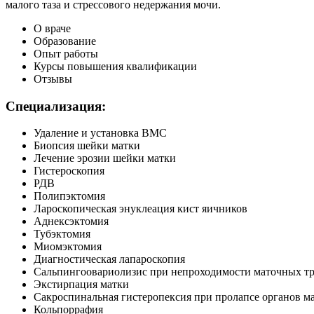
малого таза и стрессового недержания мочи.
О враче
Образование
Опыт работы
Курсы повышения квалификации
Отзывы
Специализация:
Удаление и установка ВМС
Биопсия шейки матки
Лечение эрозии шейки матки
Гистероскопия
РДВ
Полипэктомия
Лароскопическая энуклеация кист яичников
Аднексэктомия
Тубэктомия
Миомэктомия
Диагностическая лапароскопия
Сальпингоовариолизис при непроходимости маточных т
Экстирпация матки
Сакроспинальная гистеропексия при пролапсе органов ма
Кольпоррафия