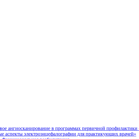
ое ангиосканирование в программах первичной профилактики 
 аспекты электроэнцефалографии для практикующих врачей»