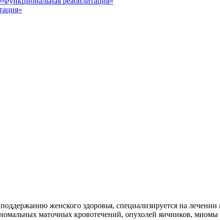
«Функциональная реабилитация»
тация»
поддержанию женского здоровья, специализируется на лечении 
 аномальных маточных кровотечений, опухолей яичников, миомы 