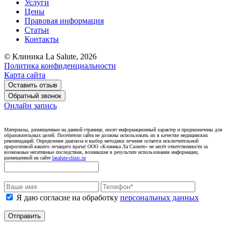
Услуги
Цены
Правовая информация
Статьи
Контакты
© Клиника La Salute, 2026
Политика конфиденциальности
Карта сайта
Оставить отзыв
Обратный звонок
Онлайн запись
Материалы, размещенные на данной странице, носят информационный характер и предназначены для
образовательных целей. Посетители сайта не должны использовать их в качестве медицинских
рекомендаций. Определение диагноза и выбор методики лечения остается исключительной
прерогативой вашего лечащего врача! ООО «Клиника Ла Салюте» не несёт ответственности за
возможные негативные последствия, возникшие в результате использования информации,
размещенной на сайте
lasalute-clinic.ru
Я даю согласие на обработку
персональных данных
Отправить