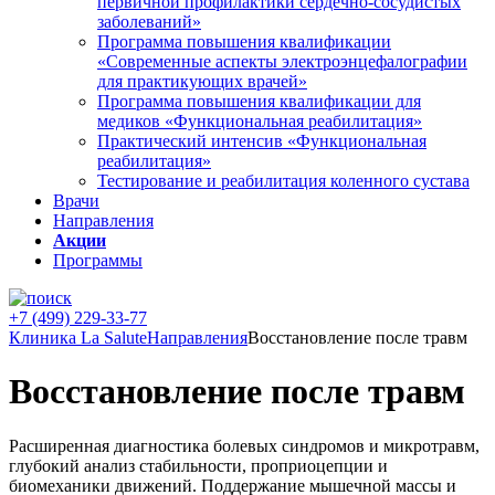
первичной профилактики сердечно-сосудистых
заболеваний»
Программа повышения квалификации
«Современные аспекты электроэнцефалографии
для практикующих врачей»
Программа повышения квалификации для
медиков «Функциональная реабилитация»
Практический интенсив «Функциональная
реабилитация»
Тестирование и реабилитация коленного сустава
Врачи
Направления
Акции
Программы
+7 (499) 229-33-77
Клиника La Salute
Направления
Восстановление после травм
Восстановление после травм
Расширенная диагностика болевых синдромов и микротравм,
глубокий анализ стабильности, проприоцепции и
биомеханики движений. Поддержание мышечной массы и