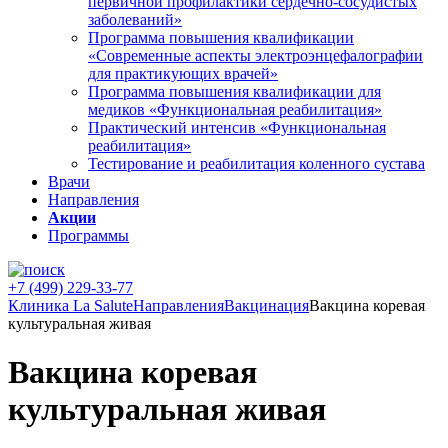
первичной профилактики сердечно-сосудистых
заболеваний»
Программа повышения квалификации
«Современные аспекты электроэнцефалографии
для практикующих врачей»
Программа повышения квалификации для
медиков «Функциональная реабилитация»
Практический интенсив «Функциональная
реабилитация»
Тестирование и реабилитация коленного сустава
Врачи
Направления
Акции
Программы
+7 (499) 229-33-77
Клиника La Salute
Направления
Вакцинация
Вакцина коревая
культуральная живая
Вакцина коревая
культуральная живая