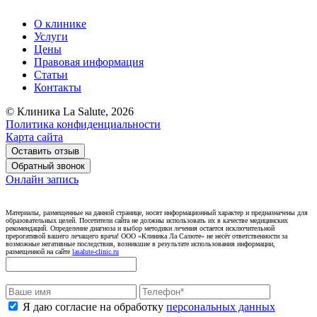
О клинике
Услуги
Цены
Правовая информация
Статьи
Контакты
© Клиника La Salute, 2026
Политика конфиденциальности
Карта сайта
Оставить отзыв
Обратный звонок
Онлайн запись
Материалы, размещенные на данной странице, носят информационный характер и предназначены для
образовательных целей. Посетители сайта не должны использовать их в качестве медицинских
рекомендаций. Определение диагноза и выбор методики лечения остается исключительной
прерогативой вашего лечащего врача! ООО «Клиника Ла Салюте» не несёт ответственности за
возможные негативные последствия, возникшие в результате использования информации,
размещенной на сайте
lasalute-clinic.ru
Я даю согласие на обработку
персональных данных