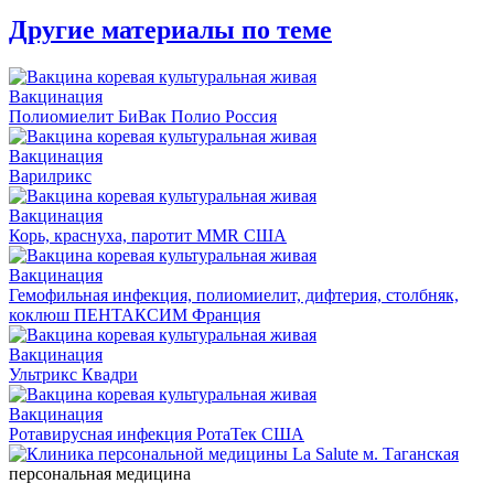
Другие материалы по теме
Вакцинация
Полиомиелит БиВак Полио Россия
Вакцинация
Варилрикс
Вакцинация
Корь, краснуха, паротит MMR США
Вакцинация
Гемофильная инфекция, полиомиелит, дифтерия, столбняк,
коклюш ПЕНТАКСИМ Франция
Вакцинация
Ультрикс Квадри
Вакцинация
Ротавирусная инфекция РотаТек США
персональная медицина