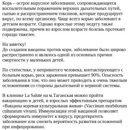
Корь
– острое вирусное заболевание, сопровождающееся
воспалительным поражением верхних дыхательных путей,
сыпью и распространением токсинов, которые продуцирует
вирус, по всему организму. Чаще всего корью заболевают в
детском возрасте. Однако взрослые этому недугу также
подвержены, причем во взрослом возрасте болезнь протекает
гораздо тяжелее.
На заметку!
До создания вакцины против кори, заболевание было широко
распространено и являлось одной из основных причин
смертности у маленьких детей.
По статистике, у непривитого человека, контактирующего с
больным корью, риск заражения превышает 90%. Опасность
заболевания в том, что оно может приводить к очень тяжелым
осложнениям со стороны дыхательной и нервной системы.
В клинике La Salute на м.Таганская можно пройти
вакцинацию и детей, и взрослых эффективным препаратом
«Вакцина коревая культуральная живая» (Vaccinum morbilorum
culturarum vivum)
. Иммунизация этой вакциной позволяет
сформировать иммунитет к вирусу, предотвратить
заболевание или снизить вероятность развития осложнений
при инфицировании.