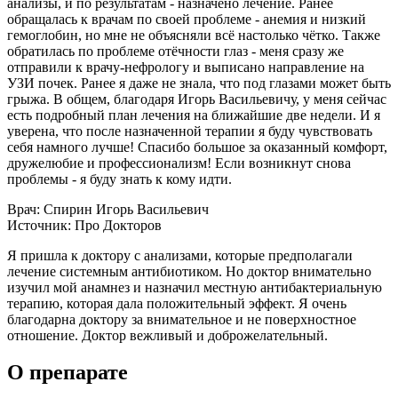
анализы​, и по результатам - назначено лечение. Ранее
обращалась к врачам по своей проблеме - анемия​ и низкий
гемоглобин, но мне не объясняли всё настолько чётко. Также
обратилась по проблеме отёчности глаз - меня сразу же
отправили к врачу-нефрологу и выписано направление на
УЗИ почек​. Ранее я даже не знала, что под глазами может быть
грыжа. В общем, благодаря Игорь Васильевичу, у меня сейчас
есть подробный план лечения на ближайшие две недели. И я
уверена, что после назначенной терапии я буду чувствовать
себя намного лучше! Спасибо большое за оказанный комфорт,
дружелюбие и профессионализм! Если возникнут снова
проблемы - я буду знать к кому идти.
Врач: Спирин Игорь Васильевич
Источник: Про Докторов
Я пришла к доктору с анализами​, которые предполагали
лечение системным антибиотиком. Но доктор внимательно
изучил мой анамнез и назначил местную антибактериальную
терапию, которая дала положительный эффект. Я очень
благодарна доктору за внимательное и не поверхностное
отношение. Доктор вежливый и доброжелательный.
О препарате