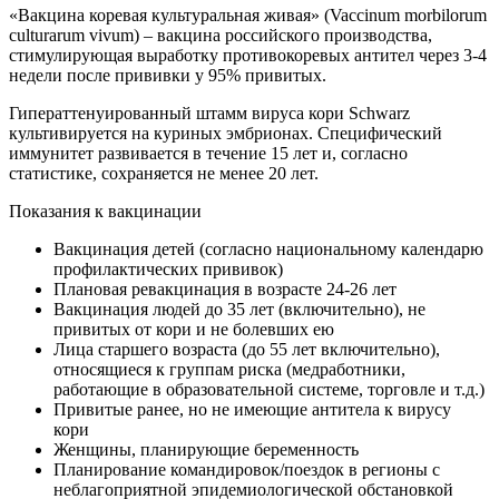
«Вакцина коревая культуральная живая» (Vaccinum morbilorum
culturarum vivum) – вакцина российского производства,
стимулирующая выработку противокоревых антител через 3-4
недели после прививки у 95% привитых.
Гиператтенуированный штамм вируса кори Schwarz
культивируется на куриных эмбрионах. Специфический
иммунитет развивается в течение 15 лет и, согласно
статистике, сохраняется не менее 20 лет.
Показания к вакцинации
Вакцинация детей (согласно национальному календарю
профилактических прививок)
Плановая ревакцинация в возрасте 24-26 лет
Вакцинация людей до 35 лет (включительно), не
привитых от кори и не болевших ею
Лица старшего возраста (до 55 лет включительно),
относящиеся к группам риска (медработники,
работающие в образовательной системе, торговле и т.д.)
Привитые ранее, но не имеющие антитела к вирусу
кори
Женщины, планирующие беременность
Планирование командировок/поездок в регионы с
неблагоприятной эпидемиологической обстановкой