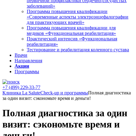
первичной профилактики сердечно-сосудистых
заболеваний»
Программа повышения квалификации
«Современные аспекты электроэнцефалографии
для практикующих врачей»
Программа повышения квалификации для
медиков «Функциональная реабилитация»
Практический интенсив «Функциональная
реабилитация»
Тестирование и реабилитация коленного сустава
Врачи
Направления
Акции
Программы
+7 (499) 229-33-77
Клиника La Salute
Check-up и программы
Полная диагностика
за один визит: сэкономьте время и деньги!
Полная диагностика за один
визит: сэкономьте время и
деньги!