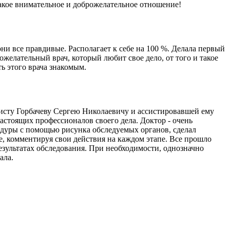
акое внимательное и доброжелательное отношение!
ни все правдивые. Располагает к себе на 100 %. Делала первый
ожелательный врач, который любит свое дело, от того и такое
ь этого врача знакомым.
исту Горбачеву Сергею Николаевичу и ассистировавшей ему
астоящих профессионалов своего дела. Доктор - очень
едуры с помощью рисунка обследуемых органов, сделал
е, комментируя свои действия на каждом этапе. Все прошло
езультатах обследования. При необходимости, однозначно
ала.