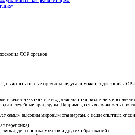
«Функциональная реабилитация»
тация»
доскопия ЛОР-органов
 носа, выяснить точные причины недуга поможет эндоскопия ЛОР
и малоинвазивный метод диагностики различных воспалений и п
оводить лечебные процедуры. Например, есть возможность произв
ствует самым высоким мировым стандартам, а наши опытные спе
ая перепонка)
связки, диагностика узелков и других образований)