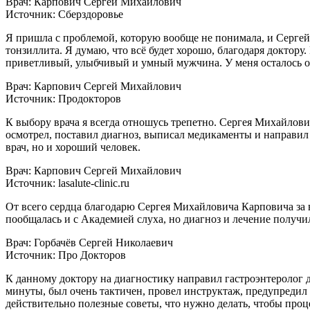
Врач: Карпович Сергей Михайлович
Источник: Сберздоровье
Я пришла с проблемой, которую вообще не понимала, и Сергей
тонзиллита. Я думаю, что всё будет хорошо, благодаря доктору
приветливый, улыбчивый и умный мужчина. У меня осталось о
Врач: Карпович Сергей Михайлович
Источник: Продокторов
К выбору врача я всегда отношусь трепетно. Сергея Михайлови
осмотрел, поставил диагноз, выписал медикаменты и направи
врач, но и хороший человек.
Врач: Карпович Сергей Михайлович
Источник: lasalute-clinic.ru
От всего сердца благодарю Сергея Михайловича Карповича за в
пообщалась и с Академией слуха, но диагноз и лечение получи
Врач: Горбачёв Сергей Николаевич
Источник: Про Докторов
К данному доктору на диагностику направил гастроэнтеролог д
минуты, был очень тактичен, провел инструктаж, предупредил 
действительно полезные советы, что нужно делать, чтобы про