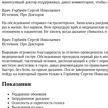
манипуляций доктор поддерживал, давал комментарии, чтобы о
Врач: Горбачёв Сергей Николаевич
Источник: Про Докторов
На обследование отправил гастроэнтеролог. Записалась рандом
раз в жизни. Без наркоза. Всю процедуру врач и медицинская с
отношение к пациентам. Не злился, когда дыхание сбивалось и
Врач: Горбачёв Сергей Николаевич
Источник: Про Докторов
Выражаю огромную благодарность за отлично проведенную гас
медицинской сестре. Обследование проходила первый раз в жиз
позитивный, тактичный человек, располагающий к себе с пер
местную анестезию​ в горло, давал рекомендации по правильно
быстро, без боли, на одном дыхании. После завершения процед
пойду на повторный прием только к Горбачеву Сергею Николае
Показания
Ухудшение обоняния
Затрудненное дыхание
Осиплость и охриплость голоса
Выделения из носа