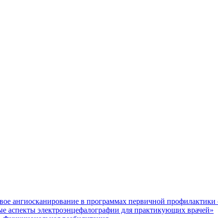
ое ангиосканирование в программах первичной профилактики 
 аспекты электроэнцефалографии для практикующих врачей»