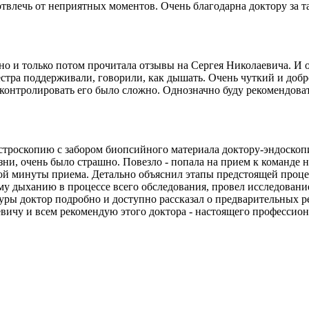
твлечь от неприятных моментов. Очень благодарна доктору за т
но и только потом прочитала отзывы на Сергея Николаевича. И о
естра поддерживали, говорили, как дышать. Очень чуткий и добр
 контролировать его было сложно. Однозначно буду рекомендоват
троскопию​ с забором биопсийного материала доктору-эндоскоп
ни, очень было страшно. Повезло - попала на прием к команде н
вой минуты приема. Детально объяснил этапы предстоящей проц
му дыханию в процессе всего обследования, провел исследовани
уры доктор подробно и доступно рассказал о предварительных р
вичу и всем рекомендую этого доктора - настоящего профессион