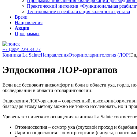
Программа повышения квалификации для медиков 
Практический интенсив «Функциональная реабили
Тестирование и реабилитация коленного сустава
Врачи
Направления
Акции
Программы
+7 (499) 229-33-77
Клиника La Salute
Направления
Оториноларингология (ЛОР)
Эн
Эндоскопия ЛОР-органов
Если вас беспокоит дискомфорт и боли в области уха, горла,
обследований в области отоларингологии!
Эндоскопия ЛОР-органов – современный, высокоинформативный 
благодаря этому методу можно не только исследовать, но и пр
Уровень технического оснащения клиники La Salute соответ
Отоэндоскопия – осмотр уха (слуховой проход и барабанн
Ларингоэндоскопия – осмотр гортани (синусы, голосовые 