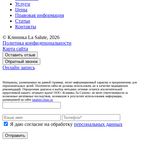
Услуги
Цены
Правовая информация
Статьи
Контакты
© Клиника La Salute, 2026
Политика конфиденциальности
Карта сайта
Оставить отзыв
Обратный звонок
Онлайн запись
Материалы, размещенные на данной странице, носят информационный характер и предназначены для
образовательных целей. Посетители сайта не должны использовать их в качестве медицинских
рекомендаций. Определение диагноза и выбор методики лечения остается исключительной
прерогативой вашего лечащего врача! ООО «Клиника Ла Салюте» не несёт ответственности за
возможные негативные последствия, возникшие в результате использования информации,
размещенной на сайте
lasalute-clinic.ru
Я даю согласие на обработку
персональных данных
Отправить