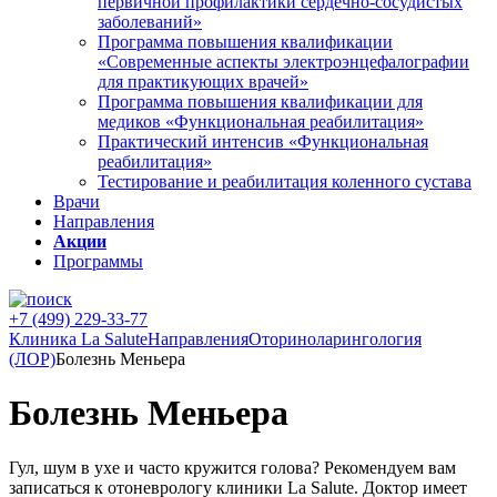
первичной профилактики сердечно-сосудистых
заболеваний»
Программа повышения квалификации
«Современные аспекты электроэнцефалографии
для практикующих врачей»
Программа повышения квалификации для
медиков «Функциональная реабилитация»
Практический интенсив «Функциональная
реабилитация»
Тестирование и реабилитация коленного сустава
Врачи
Направления
Акции
Программы
+7 (499) 229-33-77
Клиника La Salute
Направления
Оториноларингология
(ЛОР)
Болезнь Меньера
Болезнь Меньера
Гул, шум в ухе и часто кружится голова? Рекомендуем вам
записаться к отоневрологу клиники
La
Salute. Доктор имеет