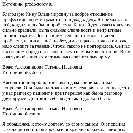
Источник: prodoctorov.ru
Благодарю Инну Владимировну за доброе отношение,
профессионализм и грамотный подход к делу. Я приходила к
ней, когда у меня были проблемы. Каждый день глаза к вечеру
сильно краснели, была сильная слезливость и неприятные
пощипытвания. Доктор внимательно отнеслась к моей
проблеме, выписала всё необходимое и рассказала о том, как
надо следить за глазами, чтобы такого не повторилось. Сейчас
я в полном порядке и следую всем советам Зольниковой. Всем
советую обращаться к этому высококлассному врачу.
Врач: Александрова Татьяна Ивановна
Источник: docdoc.ru
Абсолютно подробно отвечала и даже шире заданных
вопросов. Она была настолько внимательная и тактичная, что
у нас разговор пациент и врач перешел как бы на разговор
двух друзей. Достойно себя ведет так и должно быть
Врач: Александрова Татьяна Ивановна
Источник: doctu.ru
Я обращалась к этому доктору со своим сыном. Он поранил
глаз на детской площадке, всё покраснело, болело, слезился.