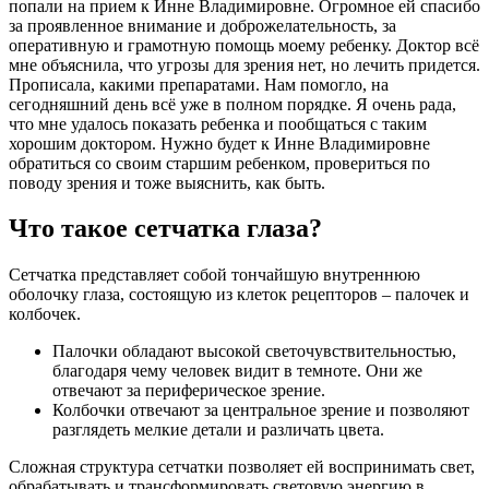
попали на прием к Инне Владимировне. Огромное ей спасибо
за проявленное внимание и доброжелательность, за
оперативную и грамотную помощь моему ребенку. Доктор всё
мне объяснила, что угрозы для зрения нет, но лечить придется.
Прописала, какими препаратами. Нам помогло, на
сегодняшний день всё уже в полном порядке. Я очень рада,
что мне удалось показать ребенка и пообщаться с таким
хорошим доктором. Нужно будет к Инне Владимировне
обратиться со своим старшим ребенком, провериться по
поводу зрения и тоже выяснить, как быть.
Что такое сетчатка глаза?
Сетчатка представляет собой тончайшую внутреннюю
оболочку глаза, состоящую из клеток рецепторов – палочек и
колбочек.
Палочки обладают высокой светочувствительностью,
благодаря чему человек видит в темноте. Они же
отвечают за периферическое зрение.
Колбочки отвечают за центральное зрение и позволяют
разглядеть мелкие детали и различать цвета.
Сложная структура сетчатки позволяет ей воспринимать свет,
обрабатывать и трансформировать световую энергию в