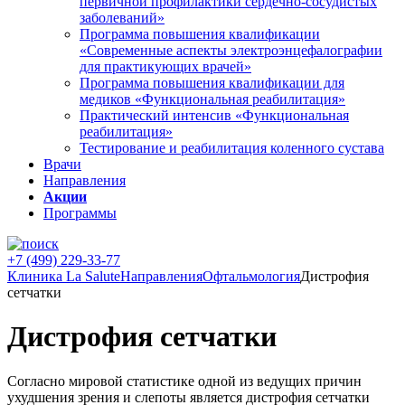
первичной профилактики сердечно-сосудистых
заболеваний»
Программа повышения квалификации
«Современные аспекты электроэнцефалографии
для практикующих врачей»
Программа повышения квалификации для
медиков «Функциональная реабилитация»
Практический интенсив «Функциональная
реабилитация»
Тестирование и реабилитация коленного сустава
Врачи
Направления
Акции
Программы
+7 (499) 229-33-77
Клиника La Salute
Направления
Офтальмология
Дистрофия
сетчатки
Дистрофия сетчатки
Согласно мировой статистике одной из ведущих причин
ухудшения зрения и слепоты является дистрофия сетчатки