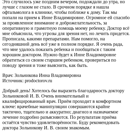
Это случилось уже поздним вечером, подождали до утра, но
лучше с глазом не стало. В срочном порядке я нашла
офтальмолога в клинике, чтобы поближе к дому. Так мы
попали на прием к Инне Владимировне. Огромное ей спасибо
за проявленное внимание и доброжелательность, за
оперативную и грамотную помощь моему ребенку. Доктор всё
мне объяснила, что угрозы для зрения нет, но лечить придется.
Прописала, какими препаратами. Нам помогло, на
сегодняшний день всё уже в полном порядке. Я очень рада,
что мне удалось показать ребенка и пообщаться с таким
хорошим доктором. Нужно будет к Инне Владимировне
обратиться со своим старшим ребенком, провериться по
поводу зрения и тоже выяснить, как быть.
Врач: Зольникова Инна Владимировна
Источник: prodoctorov.ru
Добрый день! Хотелось бы выразить благодарность доктору
Зольниковой И. В. Очень внимательный и
квалифицированный врач. Приём проходит в комфортном
ключе: врачебные манипуляции совершаются крайне
тактично, тщательно и аккуратно; диагноз и назначаемое
лечение подробно разъясняются. По результатам приёма
остаётся чувство удовлетворённости. Буду рекомендовать
доктора Зольникову И. В. своим знакомым.