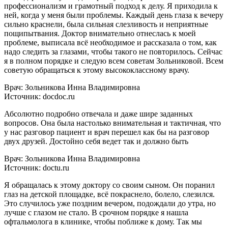
профессионализм и грамотный подход к делу. Я приходила к
ней, когда у меня были проблемы. Каждый день глаза к вечеру
сильно краснели, была сильная слезливость и неприятные
пощипытвания. Доктор внимательно отнеслась к моей
проблеме, выписала всё необходимое и рассказала о том, как
надо следить за глазами, чтобы такого не повторилось. Сейчас
я в полном порядке и следую всем советам Зольниковой. Всем
советую обращаться к этому высококлассному врачу.
Врач: Зольникова Инна Владимировна
Источник: docdoc.ru
Абсолютно подробно отвечала и даже шире заданных
вопросов. Она была настолько внимательная и тактичная, что
у нас разговор пациент и врач перешел как бы на разговор
двух друзей. Достойно себя ведет так и должно быть
Врач: Зольникова Инна Владимировна
Источник: doctu.ru
Я обращалась к этому доктору со своим сыном. Он поранил
глаз на детской площадке, всё покраснело, болело, слезился.
Это случилось уже поздним вечером, подождали до утра, но
лучше с глазом не стало. В срочном порядке я нашла
офтальмолога в клинике, чтобы поближе к дому. Так мы