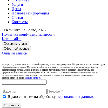
О клинике
Услуги
Цены
Правовая информация
Статьи
Контакты
© Клиника La Salute, 2026
Политика конфиденциальности
Карта сайта
Оставить отзыв
Обратный звонок
Онлайн запись
Материалы, размещенные на данной странице, носят информационный характер и предназначены для
образовательных целей. Посетители сайта не должны использовать их в качестве медицинских
рекомендаций. Определение диагноза и выбор методики лечения остается исключительной
прерогативой вашего лечащего врача! ООО «Клиника Ла Салюте» не несёт ответственности за
возможные негативные последствия, возникшие в результате использования информации,
размещенной на сайте
lasalute-clinic.ru
Я даю согласие на обработку
персональных данных
Отправить