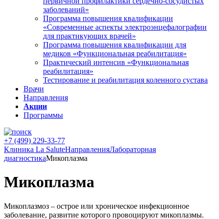
первичной профилактики сердечно-сосудистых
заболеваний»
Программа повышения квалификации
«Современные аспекты электроэнцефалографии
для практикующих врачей»
Программа повышения квалификации для
медиков «Функциональная реабилитация»
Практический интенсив «Функциональная
реабилитация»
Тестирование и реабилитация коленного сустава
Врачи
Направления
Акции
Программы
+7 (499) 229-33-77
Клиника La Salute
Направления
Лабораторная
диагностика
Микоплазма
Микоплазма
Микоплазмоз
– острое или хроническое инфекционное
заболевание, развитие которого провоцируют микоплазмы.