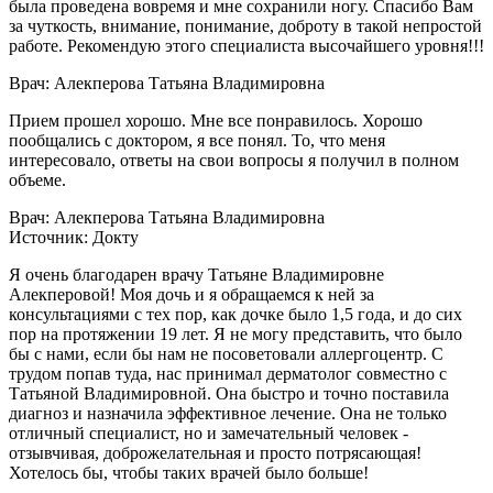
была проведена вовремя и мне сохранили ногу. Спасибо Вам
за чуткость, внимание, понимание, доброту в такой непростой
работе. Рекомендую этого специалиста высочайшего уровня!!!
Врач: Алекперова Татьяна Владимировна
Прием прошел хорошо. Мне все понравилось. Хорошо
пообщались с доктором, я все понял. То, что меня
интересовало, ответы на свои вопросы я получил в полном
объеме.
Врач: Алекперова Татьяна Владимировна
Источник: Докту
Я очень благодарен врачу Татьяне Владимировне
Алекперовой! Моя дочь и я обращаемся к ней за
консультациями с тех пор, как дочке было 1,5 года, и до сих
пор на протяжении 19 лет. Я не могу представить, что было
бы с нами, если бы нам не посоветовали аллергоцентр. С
трудом попав туда, нас принимал дерматолог совместно с
Татьяной Владимировной. Она быстро и точно поставила
диагноз и назначила эффективное лечение. Она не только
отличный специалист, но и замечательный человек -
отзывчивая, доброжелательная и просто потрясающая!
Хотелось бы, чтобы таких врачей было больше!