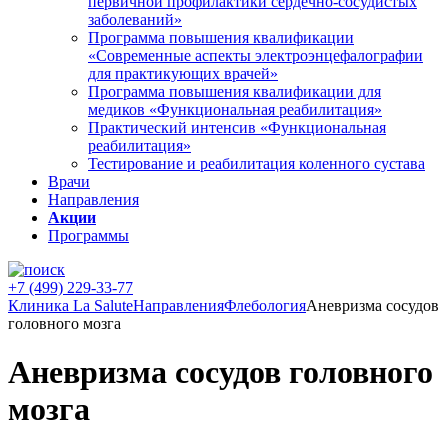
первичной профилактики сердечно-сосудистых
заболеваний»
Программа повышения квалификации
«Современные аспекты электроэнцефалографии
для практикующих врачей»
Программа повышения квалификации для
медиков «Функциональная реабилитация»
Практический интенсив «Функциональная
реабилитация»
Тестирование и реабилитация коленного сустава
Врачи
Направления
Акции
Программы
+7 (499) 229-33-77
Клиника La Salute
Направления
Флебология
Аневризма сосудов
головного мозга
Аневризма сосудов головного
мозга