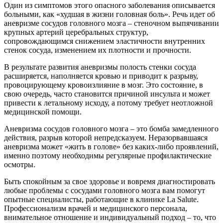
Один из симптомов этого опасного заболевания описывается
больными, как «худшая в жизни головная боль». Речь идет об
аневризме сосудов головного мозга
– стеночном выпячивании
крупных артерий церебральных структур,
сопровождающимся снижением эластичности внутренних
стенок сосуда, изменением их плотности и прочности.
В результате развития аневризмы полость стенки сосуда
расширяется, наполняется кровью и приводит к разрыву,
провоцирующему кровоизлияние в мозг. Это состояние, в
свою очередь, часто становится причиной инсульта и может
привести к летальному исходу, а потому требует неотложной
медицинской помощи.
Аневризма сосудов головного мозга – это бомба замедленного
действия, разрыв которой непредсказуем. Неразорвавшаяся
аневризма может «жить в голове» без каких-либо проявлений,
именно поэтому необходимы регулярные профилактические
осмотры.
Быть спокойным за свое здоровье и вовремя диагностировать
любые проблемы с сосудами головного мозга вам помогут
опытные специалисты, работающие в клинике La Salute.
Профессионализм врачей и медицинского персонала,
внимательное отношение и индивидуальный подход – то, что