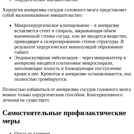
Хирургия аневризмы сосудов головного мозга представляет
собой малоинвазивное вмешательство:
Микрохирургическое клипирование
– в аневризму
вставляется стент и спираль, закрывающая объем
выпяченной стенки сосуда, или же вводится вещество,
приводящее к склерозированию стенок структуры. В
результате хирургических манипуляций образование
гибнет.
Эндоваскулярная эмболизация
– через микрокатетер в
аневризму вводятся платиновые микроспирали,
заполняющие полость и блокирующие поступление
крови в нее. Кровоток в аневризме останавливается, она
полностью тромбируется.
Полностью избавиться от аневризмы сосудов головного мозга
можно только хирургическим способом. Консервативного
лечения не существует.
Самостоятельные профилактические
меры
Отказ от курения