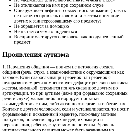
Не откликается на имя при сохранном слухе
Обнаруживает дефицит совместного внимания (то есть
не пытается привлечь словом или жестом внимание
других к заинтересовавшему его предмету)
Не обращается за помощью
Не пытается чем-то поделиться
Воспринимает другого человека как неодушевленный
предмет
Проявления аутизма
1. Нарушения общения
— причем не патология средств
общения (речь, слух), а взаимодействие с окружающими как
таковое. Если слабослышащий ребенок или ребенок с
недоразвитием речи компенсирует дефицит речевого контакта
жестом, мимикой, стремится понять сказанное другим по
артикуляции, то при аутизме (даже при формально сохранных
речи и слухе) малыш либо игнорирует попытки
взаимодействия с ним, либо активно отвергает и избегает их.
Контакт с другим человеком, если и устанавливается, то носит
формальный и искаженный характер, поскольку мотивы
поступков, поведения других людей, их эмоции и
переживания, ребенку с аутизмом не понятны. Уровень
интеллектуального развития может быть различным но