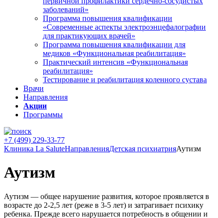
первичной профилактики сердечно-сосудистых
заболеваний»
Программа повышения квалификации
«Современные аспекты электроэнцефалографии
для практикующих врачей»
Программа повышения квалификации для
медиков «Функциональная реабилитация»
Практический интенсив «Функциональная
реабилитация»
Тестирование и реабилитация коленного сустава
Врачи
Направления
Акции
Программы
+7 (499) 229-33-77
Клиника La Salute
Направления
Детская психиатрия
Аутизм
Аутизм
Аутизм — общее нарушение развития, которое проявляется в
возрасте до 2-2,5 лет (реже в 3-5 лет) и затрагивает психику
ребенка. Прежде всего нарушается потребность в общении и